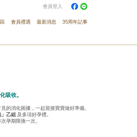
會員登入
區
會員禮遇
最新消息
35周年記事
化吸收。
常見的消化困擾，一起迎接寶寶做好準備。
包」乙組
及多項好孕禮。
每次孕期限換一次。