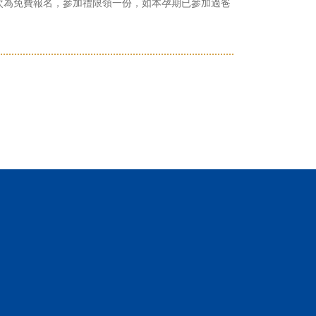
本場次為免費報名，參加禮限領一份，如本孕期已參加過爸