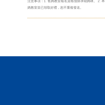
注意事項：1. 爸媽教室報名資格僅限孕期媽咪。 2
媽教室並已領取好禮，恕不重複發送。