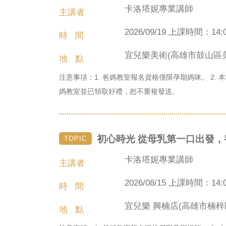
卡洛塔妮專業講師
主講者
2026/09/19 上課時間：14:0
時 間
宜兒樂美術(高雄市鼓山區美
地 點
注意事項：1. 爸媽教室報名資格僅限孕期媽咪。 2
媽教室並已領取好禮，恕不重複發送。
初心時光 從母乳第一口出發
TOPIC
卡洛塔妮專業講師
主講者
2026/08/15 上課時間：14:0
時 間
宜兒樂 興楠店(高雄市楠梓
地 點