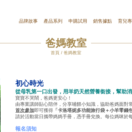
品牌故事
產品系列
申購試用
銷售據點
育兒專
爸媽教室
首頁
爸媽教室
初心時光
從母乳第一口出發
，用羊奶天然營養銜接，幫助消
寶寶不哭鬧，爸媽更安心！
由專業講師貼心陪伴，分享哺餵小知識，協助爸媽面對
首次參加
即可獲得
「卡洛塔妮多功能旅行袋＋小羊零錢
請於活動當日攜帶媽媽手冊，憑手冊兌換。每位媽咪於
報名須知