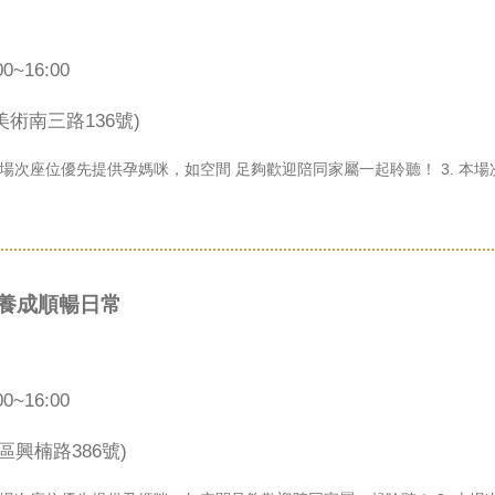
0~16:00
術南三路136號)
. 本場次座位優先提供孕媽咪，如空間 足夠歡迎陪同家屬一起聆聽！ 3. 
，養成順暢日常
0~16:00
區興楠路386號)