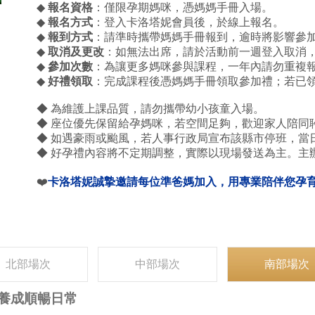
◆
報名資格
：僅限孕期媽咪，憑媽媽手冊入場。
◆
報名方式
：登入卡洛塔妮會員後，於線上報名。
◆
報到方式
：請準時攜帶媽媽手冊報到，逾時將影響參
◆
取消及更改
：如無法出席，請於活動前一週登入取消
◆
參加次數
：為讓更多媽咪參與課程，一年內請勿重複
◆
好禮領取
：完成課程後憑媽媽手冊領取參加禮；若已
◆ 為維護上課品質，請勿攜帶幼小孩童入場。
◆ 座位優先保留給孕媽咪，若空間足夠，歡迎家人陪同
◆ 如遇豪雨或颱風，若人事行政局宣布該縣市停班，當
◆ 好孕禮內容將不定期調整，實際以現場發送為主。主
❤️
卡洛塔妮誠摯邀請每位準爸媽加入，用專業陪伴您孕
北部場次
中部場次
南部場次
，養成順暢日常