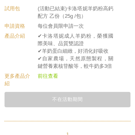
試用包
(活動已結束)卡洛塔妮羊奶粉高鈣
配方 乙份（25g /包）
申請資格
每位會員限申請一次
產品介紹
✔卡洛塔妮成人羊奶粉，榮獲國
際美味、品質雙認證
✔羊奶蛋白細緻，好消化好吸收
✔自家農場，天然原態製程，關
鍵營養素核苷酸等，較牛奶多3倍
更多產品介
前往查看
紹
不在活動期間
1