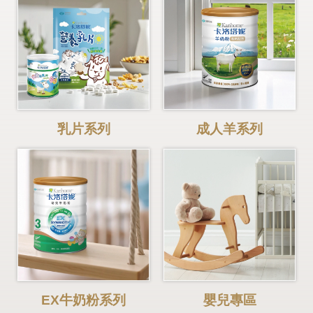
乳片系列
成人羊系列
EX牛奶粉系列
嬰兒專區