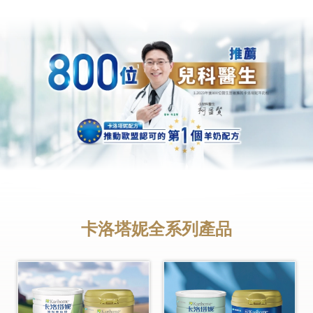
卡洛塔妮全系列產品