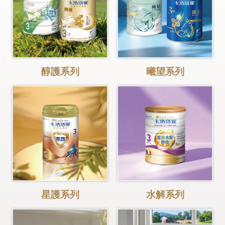
醇護系列
曦望系列
星護系列
水解系列