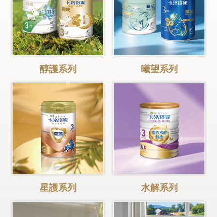
醇護系列
曦望系列
星護系列
水解系列