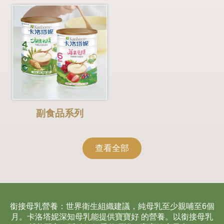
副食品系列
查看全部
銜接母乳營養：世界衛生組織建議，純母乳至少親哺至6個
月。卡洛塔妮深知母乳能提供寶寶好
的營養。以銜接母乳