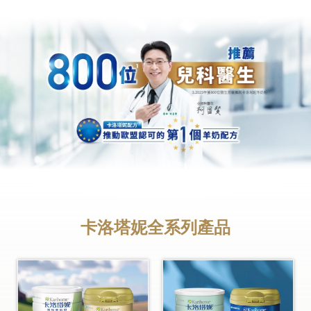
卡洛塔妮全系列產品