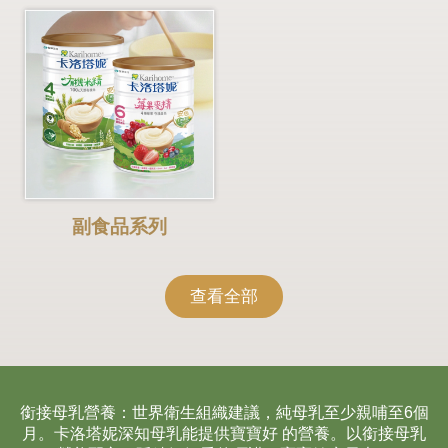
副食品系列
查看全部
銜接母乳營養：世界衛生組織建議，純母乳至少親哺至6個
月。卡洛塔妮深知母乳能提供寶寶好
的營養。以銜接母乳