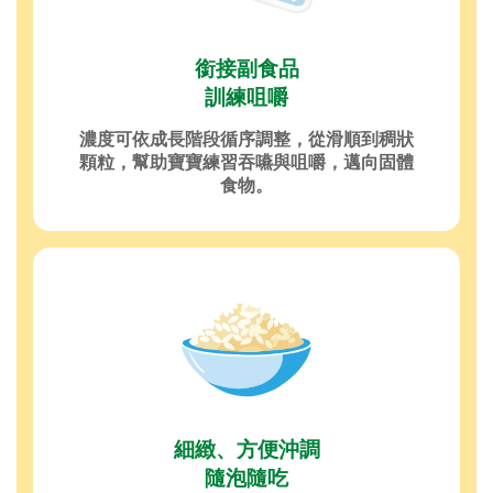
銜接副食品
訓練咀嚼
濃度可依成長階段循序調整，從滑順到稠狀
顆粒，幫助寶寶練習吞嚥與咀嚼，邁向固體
食物。
細緻、方便沖調
隨泡隨吃