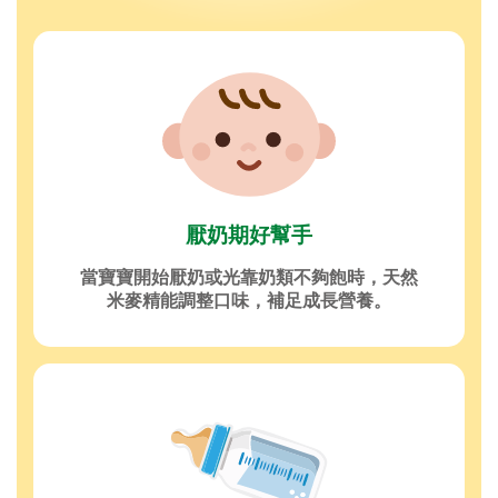
厭奶期好幫手
當寶寶開始厭奶或光靠奶類不夠飽時，天然
米麥精能調整口味，補足成長營養。