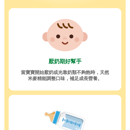
厭奶期好幫手
當寶寶開始厭奶或光靠奶類不夠飽時，天然
米麥精能調整口味，補足成長營養。