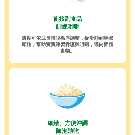
銜接副食品
訓練咀嚼
濃度可依成長階段循序調整，從滑順到稠狀
顆粒，幫助寶寶練習吞嚥與咀嚼，邁向固體
食物。
細緻、方便沖調
隨泡隨吃