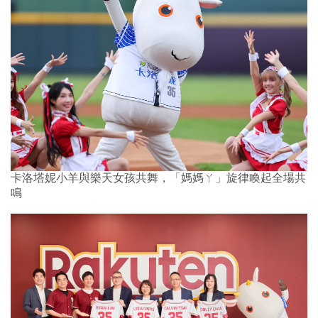
卡洛塔妮小羊與樂天女孩共舞，「媽媽ㄚ」旋律喚起全場共
鳴